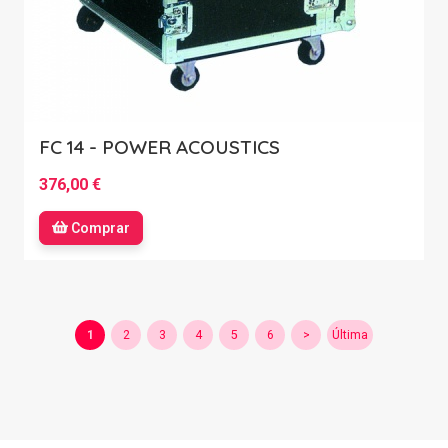
FC 14 - POWER ACOUSTICS
376,00 €
Comprar
1
2
3
4
5
6
>
Última