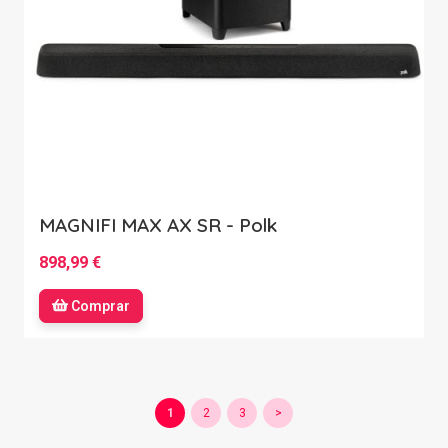
MAGNIFI MAX AX SR - Polk
898,99 €
Comprar
1
2
3
>