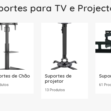
portes para TV e Project
ortes de Chão
Suportes de
Supo
projetor
dutos
61 Pro
13 Produtos