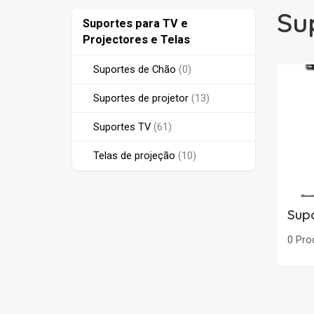
Su
Suportes
Suportes para TV e
para
Projectores e Telas
TV
e
Suportes de Chão
(0)
Projectores
e
Suportes de projetor
(13)
Telas
Suportes TV
(61)
Telas de projeção
(10)
Sup
0 Pro