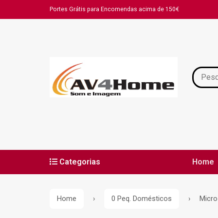
Portes Grátis para Encomendas acima de 150€
Categorias
Home
Home
0 Peq. Domésticos
Micr