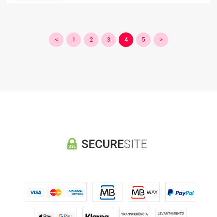
<
1
2
3
4
5
>