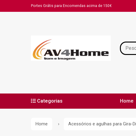
Portes Grátis para Encomendas acima de 150€
Categorias
Home
Políti
Home
Acessórios e agulhas para Gira-D
Resolu