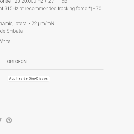
nse - 20-20.000 Hz + 2 / - 1 dB
y at 315Hz at recommended tracking force *) - 70
namic, lateral - 22 µm/mN
ude Shibata
White
ORTOFON
Agulhas de Gira-Discos