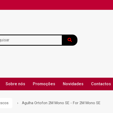
Sobre nós
Promoções
Novidades
Contactos
ca de Devolução
Blog
Política de Entrega
Política
iscos
Agulha Ortofon 2M Mono SE - For 2M Mono SE
ção de Litígios
Termos e Condições