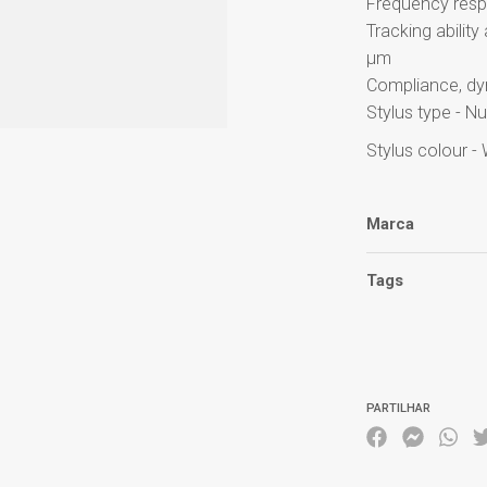
Frequency respo
Tracking abilit
µm
Compliance, dy
Stylus type - N
Stylus colour - 
Marca
Tags
Características
PARTILHAR