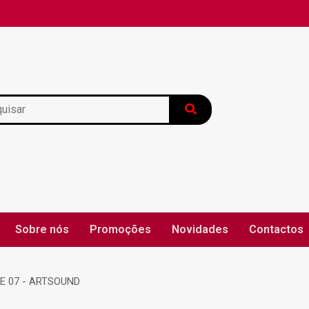
Sobre nós
Promoções
Novidades
Contactos
ca de Devolução
Blog
Política de Entrega
Política
E 07 - ARTSOUND
ção de Litígios
Termos e Condições