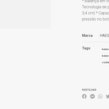
* Balança em v
Tecnologia de p
3,4 cm) * Capa
pressão no bot
Marca
HAEG
Tags
bala
bala
cuid
Características
PARTILHAR