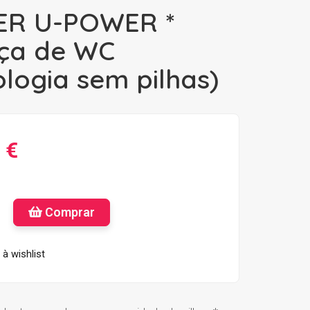
ER U-POWER *
ça de WC
logia sem pilhas)
 €
Comprar
à wishlist