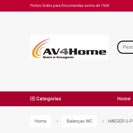
Portes Grátis para Encomendas acima de 150€
Categorias
Home
Políti
Home
Balanças WC
HAEGER U-PO
Resolu