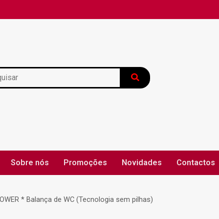
Sobre nós
Promoções
Novidades
Contactos
ca de Devolução
Blog
Política de Entrega
Política
WER * Balança de WC (Tecnologia sem pilhas)
ção de Litígios
Termos e Condições