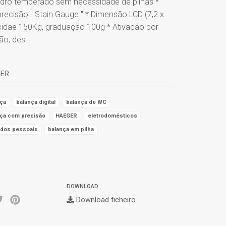
idro temperado sem necessidade de pilhas *
recisão " Stain Gauge " * Dimensão LCD (7,2 x
cidae 150Kg, graduação 100g * Ativação por
ão, des
ER
nça
balança digital
balança de WC
nça com precisão
HAEGER
eletrodomésticos
ados pessoais
balança em pilha
DOWNLOAD
Download ficheiro