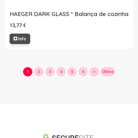
HAEGER DARK GLASS * Balança de cozinha
13,77 €
Info
1
2
3
4
5
6
>
Última